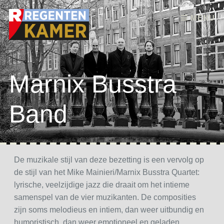
Skip to content
MENU
Marnix Busstra
Band
De muzikale stijl van deze bezetting is een vervolg op
de stijl van het Mike Mainieri/Marnix Busstra Quartet:
lyrische, veelzijdige jazz die draait om het intieme
samenspel van de vier muzikanten. De composities
zijn soms melodieus en intiem, dan weer uitbundig en
humoristisch, dan weer emotioneel en geladen.