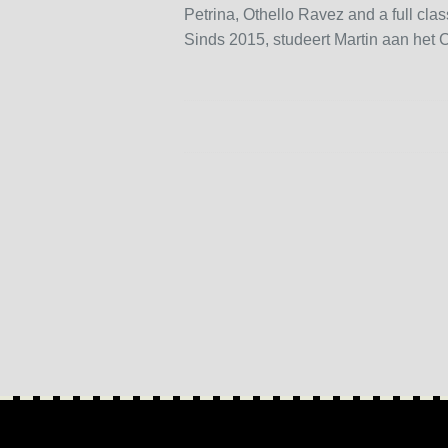
Petrina, Othello Ravez and a full clas
Sinds 2015, studeert Martin aan