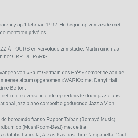
orency op 1 februari 1992. Hij begon op zijn zesde met
de mentoren privéles.
AZZ À TOURS en vervolgde zijn studie. Martin ging naar
aan het CRR DE PARIS.
ntvangen van «Saint Germain des Près» competitie aan de
zijn eerste album opgenomen «WARIO» met Darryl Hall,
xime Berton.
met zijn trio verschillende optredens te doen jazz clubs.
national jazz piano competitie gedurende Jazz a Vian.
et de beroemde franse Rapper Taïpan (Bomayé Music).
2e album op (MushRoom-Beat) met de titel
dolphe Lauretta, Alexis Kasinos, Tim Campanella, Gael