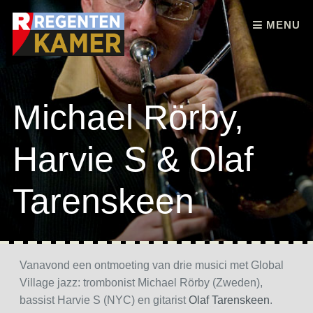
Skip to content
MENU
Michael Rörby,
Harvie S & Olaf
Tarenskeen
Vanavond een ontmoeting van drie musici met Global
Village jazz: trombonist Michael Rörby (Zweden),
bassist Harvie S (NYC) en gitarist
Olaf Tarenskeen
.