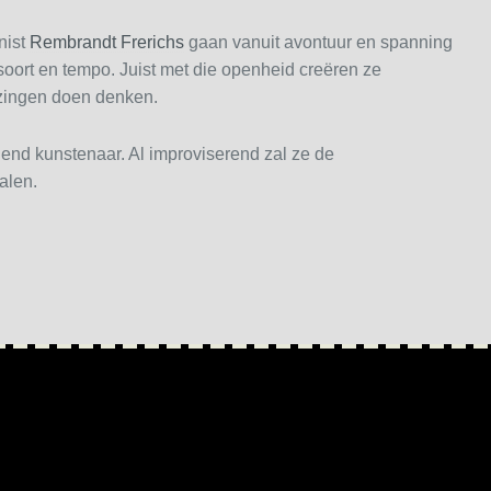
nist
Rembrandt Frerichs
gaan vanuit avontuur en spanning
soort en tempo. Juist met die openheid creëren ze
zingen doen denken.
end kunstenaar. Al improviserend zal ze de
talen.