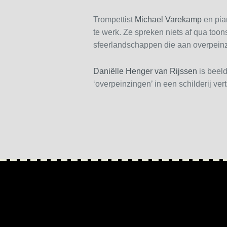
Trompettist
Michael Varekamp
en pia
te werk. Ze spreken niets af qua toon
sfeerlandschappen die aan overpein
Daniëlle Henger van Rijssen
is beeld
‘overpeinzingen’ in een schilderij ver