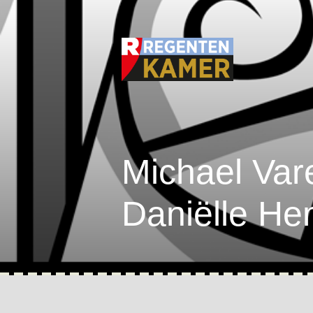
Michael Var
Daniëlle He