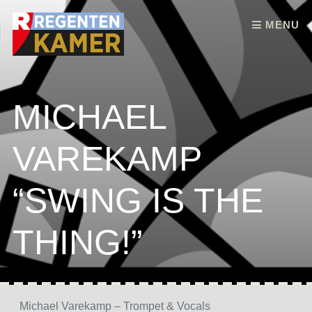
Skip to content
MENU
MICHAEL
VAREKAMP
“SWING IS THE
THING!”
Michael Varekamp – Trompet & Vocals