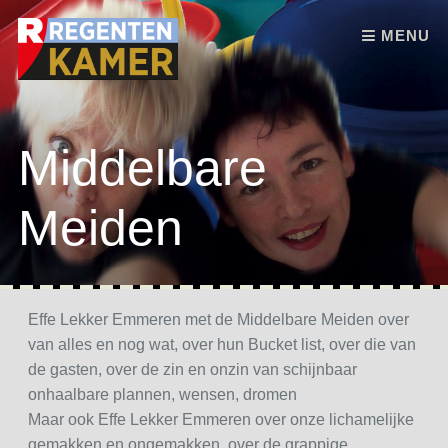
Skip to content
MENU
Middelbare
Meiden
Effe Lekker Emmeren met de Middelbare Meiden over
van alles en nog wat, over hun Bucket list, over die van
de gasten, over de zin en onzin van schijnbaar
onhaalbare plannen, wensen, dromen
Maar ook Effe Lekker Emmeren over onze lichamelijke
gemakken en ongemakken, over de grappige,