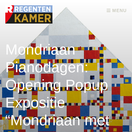
Skip to content
MENU
Mondriaan
Pianodagen:
Opening Popup
Expositie
“Mondriaan met