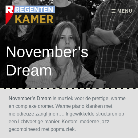
Skip to content
MENU
November’s
Dream
November’s Dream
is muziek voor de prettige, warme
en complexe dromer. Warme piano klanken met
melodieuze zanglijnen…. Ingewikkelde structuren op
een lichtvoetige manier. Kortom: moderne jazz
gecombineerd met popmuziek.