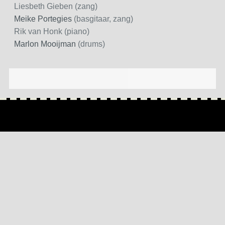
Liesbeth Gieben (zang)
Meike Portegies
(basgitaar, zang)
Rik van Honk (piano)
Marlon Mooijman
(drums)