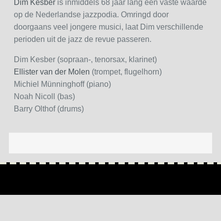
Dim Kesber
is inmiddels 68 jaar lang een vaste waarde
op de Nederlandse jazzpodia. Omringd door
doorgaans veel jongere musici, laat Dim verschillende
perioden uit de jazz de revue passeren.
Dim Kesber (sopraan-, tenorsax, klarinet)
Ellister van der Molen
(trompet, flugelhorn)
Michiel Münninghoff (piano)
Noah Nicoll (bas)
Barry Olthof (drums)