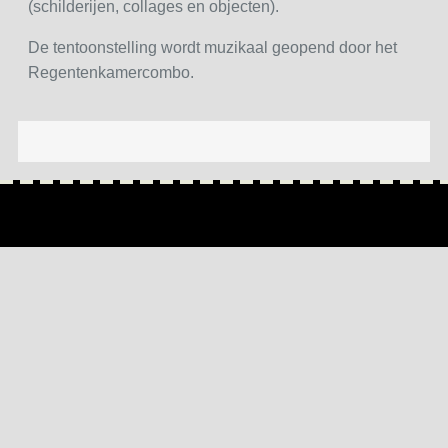
(schilderijen, collages en objecten).
De tentoonstelling wordt muzikaal geopend door het
Regentenkamercombo.