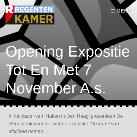
Skip to content
MENU
Opening Expositie
Tot En Met 7
November A.s.
In het kader van ‘Huilen in Den Haag’ presenteert De
Regentenkamer de tweede expositie
‘De kunst van
afscheid nemen’
.