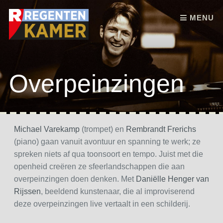
Skip to content
MENU
Overpeinzingen
Michael Varekamp
(trompet) en
Rembrandt Frerichs
(piano) gaan vanuit avontuur en spanning te werk; ze
spreken niets af qua toonsoort en tempo. Juist met die
openheid creëren ze sfeerlandschappen die aan
overpeinzingen doen denken. Met
Daniëlle Henger van
Rijssen
, beeldend kunstenaar, die al improviserend
deze overpeinzingen live vertaalt in een schilderij.