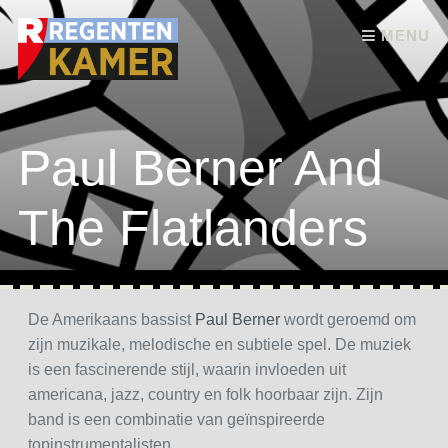
Skip to content
MENU
Paul Berner And
The Flatlanders
De Amerikaans bassist
Paul Berner
wordt geroemd om
zijn muzikale, melodische en subtiele spel. De muziek
is een fascinerende stijl, waarin invloeden uit
americana, jazz, country en folk hoorbaar zijn. Zijn
band is een combinatie van geïnspireerde
topinstrumentalisten.