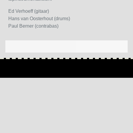
Ed Verhoeff (gitaar)
Hans van Oosterhout (drums)
Paul Berner (contrabas)