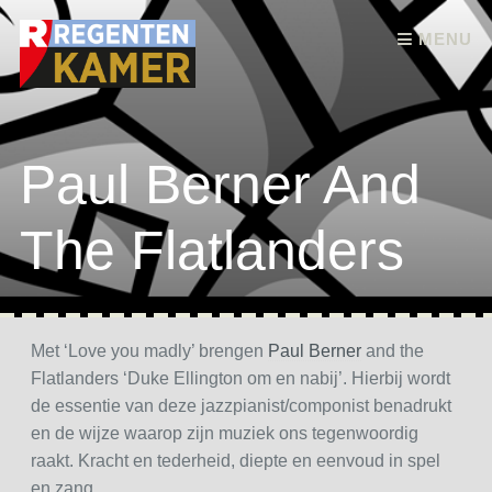
Skip to content
MENU
Paul Berner And
The Flatlanders
Met ‘Love you madly’ brengen
Paul Berner
and the
Flatlanders ‘Duke Ellington om en nabij’. Hierbij wordt
de essentie van deze jazzpianist/componist benadrukt
en de wijze waarop zijn muziek ons tegenwoordig
raakt. Kracht en tederheid, diepte en eenvoud in spel
en zang.