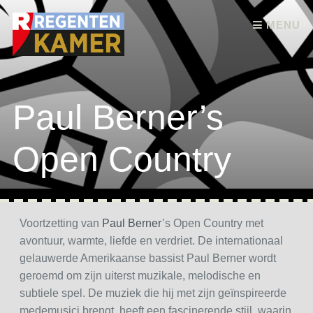
Skip to content
MENU
Paul Berner’s
Open Country
Voortzetting van
Paul Berner
’s Open Country met
avontuur, warmte, liefde en verdriet. De internationaal
gelauwerde Amerikaanse bassist Paul Berner wordt
geroemd om zijn uiterst muzikale, melodische en
subtiele spel. De muziek die hij met zijn geïnspireerde
medemusici brengt, heeft een fascinerende stijl, waarin