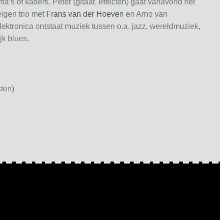
’s of kaders. Peter (gitaar, effecten) gaat vanavond het
eigen trio met
Frans van der Hoeven
en Arno van
ektronica ontstaat muziek tussen o.a. jazz, wereldmuziek,
jk blues.
ten)