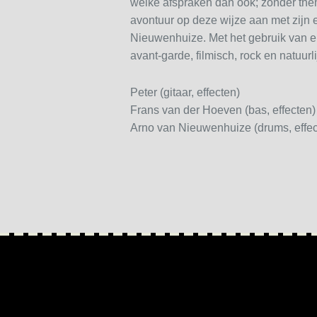
welke afspraken dan ook; zonder thema
avontuur op deze wijze aan met zijn 
Nieuwenhuize. Met het gebruik van el
avant-garde, filmisch, rock en natuurli
Peter (gitaar, effecten)
Frans van der Hoeven (bas, effecten)
Arno van Nieuwenhuize (drums, effec