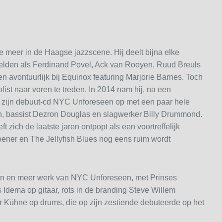
 meer in de Haagse jazzscene. Hij deelt bijna elke
lden als Ferdinand Povel, Ack van Rooyen, Ruud Breuls
n avontuurlijk bij Equinox featuring Marjorie Barnes. Toch
list naar voren te treden. In 2014 nam hij, na een
zijn debuut-cd NYC Unforeseen op met een paar hele
tein, bassist Dezron Douglas en slagwerker Billy Drummond.
t zich de laatste jaren ontpopt als een voortreffelijk
Opener en The Jellyfish Blues nog eens ruim wordt
n en meer werk van NYC Unforeseen, met Prinses
 Idema op gitaar, rots in de branding Steve Willem
r Kühne op drums, die op zijn zestiende debuteerde op het