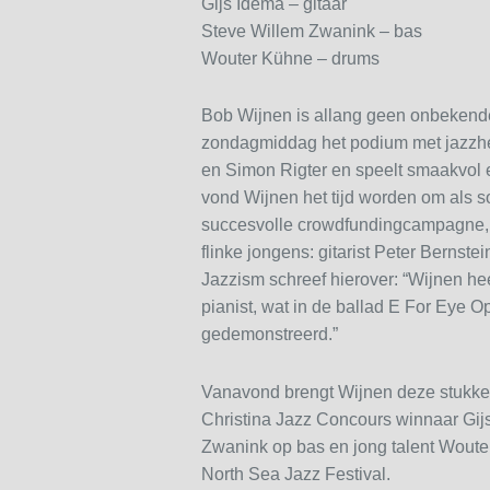
Gijs Idema – gitaar
Steve Willem Zwanink – bas
Wouter Kühne – drums
Bob Wijnen is allang geen onbekende
zondagmiddag het podium met jazzhe
en Simon Rigter en speelt smaakvol e
vond Wijnen het tijd worden om als so
succesvolle crowdfundingcampagne, 
flinke jongens: gitarist Peter Berns
Jazzism schreef hierover: “Wijnen heef
pianist, wat in de ballad E For Eye 
gedemonstreerd.”
Vanavond brengt Wijnen deze stukke
Christina Jazz Concours winnaar Gijs
Zwanink op bas en jong talent Woute
North Sea Jazz Festival.