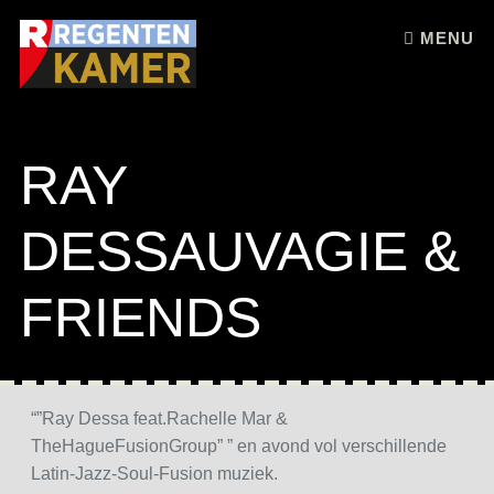
Skip to content
MENU
RAY
DESSAUVAGIE &
FRIENDS
“”
Ray
Dessa feat.Rachelle Mar &
TheHagueFusionGroup” ” en avond vol verschillende
Latin-Jazz-Soul-Fusion muziek.