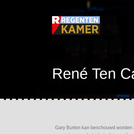
René Ten Ca
Gary Burton kan beschouwd worden al