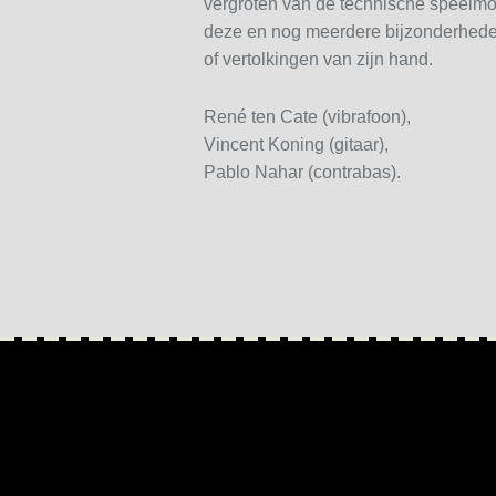
vergroten van de technische speelmo
deze en nog meerdere bijzonderheden
of vertolkingen van zijn hand.
René ten Cate (vibrafoon),
Vincent Koning (gitaar),
Pablo Nahar (contrabas).