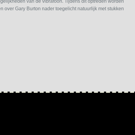
gelijkheden van de vibrafoon. Tijdens dit optreden worden
 over Gary Burton nader toegelicht natuurlijk met stukken