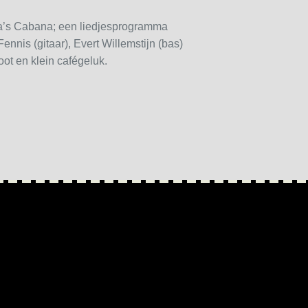
’s Cabana; een liedjesprogramma
ennis (gitaar), Evert Willemstijn (bas)
ot en klein cafégeluk.