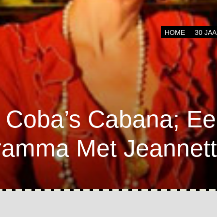
Menu
SKIP TO CONTENT
HOME
30 JA
n Coba’s Cabana; E
ramma Met Jeannett