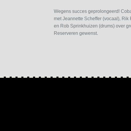
Wegens succes geprolongeerd! Coba
met Jeannette Scheffer (vocaal), Rik F
en Rob Sprinkhuizen (drums) over gro
Reserveren gewenst.