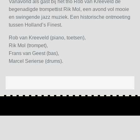
Vanavond als gast bij het trio Rob van Kreeveld de
begenadigde trompettist Rik Mol, een avond vol mooie
en swingende jazz muziek. Een historische ontmoeting
tussen Holland’s Finest.
Rob van Kreeveld (piano, toetsen),
Rik Mol (trompet),
Frans van Geest (bas),
Marcel Serierse (drums).