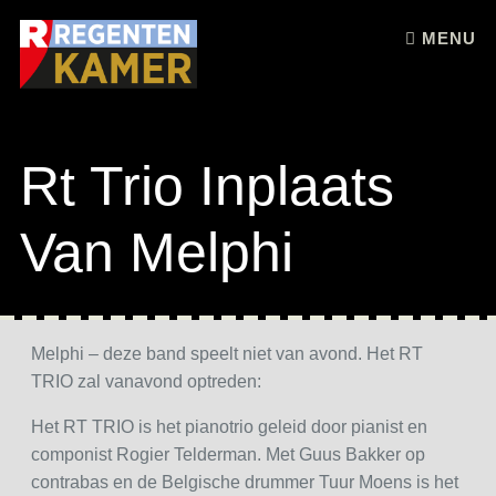
Skip to content
MENU
Rt Trio Inplaats
Van Melphi
Melphi – deze band speelt niet van avond. Het RT
TRIO zal vanavond optreden:
Het RT TRIO is het pianotrio geleid door pianist en
componist Rogier Telderman. Met Guus Bakker op
contrabas en de Belgische drummer Tuur Moens is het