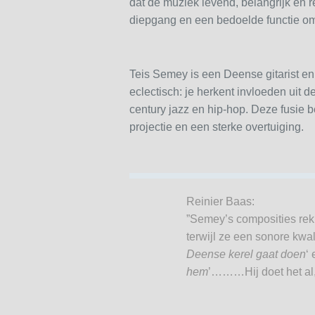
dat de muziek levend, belangrijk en
diepgang en een bedoelde functie om 
Teis Semey is een Deense gitarist en
eclectisch: je herkent invloeden uit 
century jazz en hip-hop. Deze fusie b
projectie en een sterke overtuiging.
Reinier Baas:
”Semey’s composities re
terwijl ze een sonore kwal
Deense kerel gaat doen
‘ 
hem
’………Hij doet het al, 