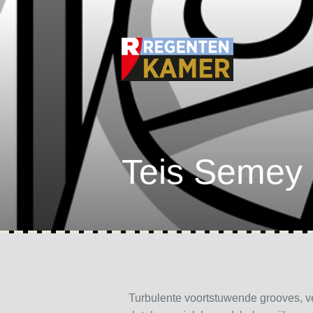
Teis Semey
Turbulente voortstuwende grooves, v