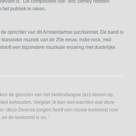
 relevant is. De composities van Teis Semey hebben
het publiek te raken.
 de oprichter van dit Amsterdamse jazzkwintet. De band is
de klassieke muziek van de 20e eeuw, indie-rock, mid-
elooft een bijzondere muzikale ervaring met duidelijke
kken de grenzen van het hedendaagse jazz-idoom op,
iteit behouden. Vergeet ‘
ik kan niet wachten wat deze
en ‘
deze Deense jongen heeft een mooie toekomst voor
en de toekomst is nu. ‘