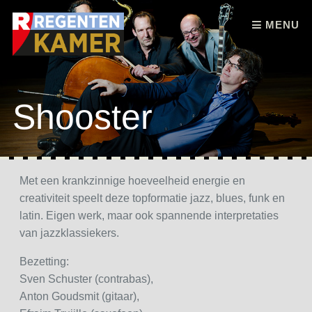
Skip to content
MENU
Shooster
Met een krankzinnige hoeveelheid energie en
creativiteit speelt deze topformatie jazz, blues, funk en
latin. Eigen werk, maar ook spannende interpretaties
van jazzklassiekers.
Bezetting:
Sven Schuster (contrabas),
Anton Goudsmit (gitaar),