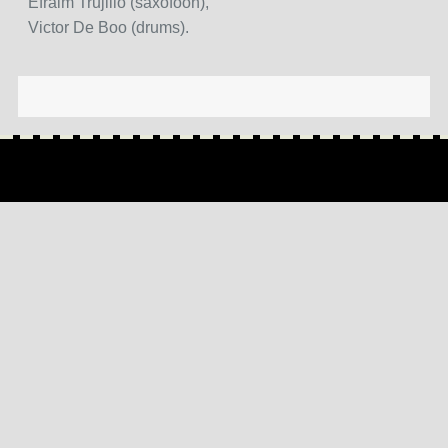
Efraim Trujillo (saxofoon),
Victor De Boo (drums).