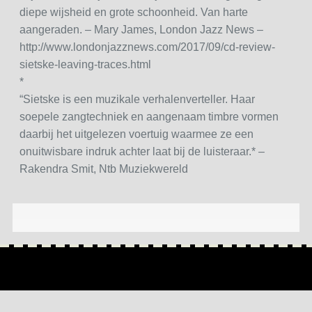
diepe wijsheid en grote schoonheid. Van harte
aangeraden. – Mary James, London Jazz News –
http://www.londonjazznews.com/2017/09/cd-review-
sietske-leaving-traces.html
*
“Sietske is een muzikale verhalenverteller. Haar
soepele zangtechniek en aangenaam timbre vormen
daarbij het uitgelezen voertuig waarmee ze een
onuitwisbare indruk achter laat bij de luisteraar.* –
Rakendra Smit, Ntb Muziekwereld