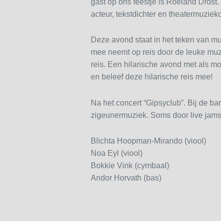
gast op ons feestje is Roeland Drost
acteur, tekstdichter en theatermuziek
Deze avond staat in het teken van m
mee neemt op reis door de leuke muz
reis. Een hilarische avond met als mo
en beleef deze hilarische reis mee!
Na het concert “Gipsyclub”. Bij de ba
zigeunermuziek. Soms door live jams
Blichta Hoopman-Mirando (viool)
Noa Eyl (viool)
Bokkie Vink (cymbaal)
Andor Horvath (bas)