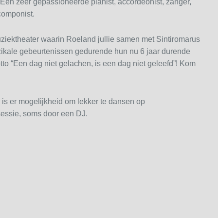
. Een zeer gepassioneerde pianist, accordeonist, zanger,
componist.
uziektheater waarin Roeland jullie samen met Sintiromarus
ikale gebeurtenissen gedurende hun nu 6 jaar durende
tto “Een dag niet gelachen, is een dag niet geleefd”! Kom
r is er mogelijkheid om lekker te dansen op
essie, soms door een DJ.