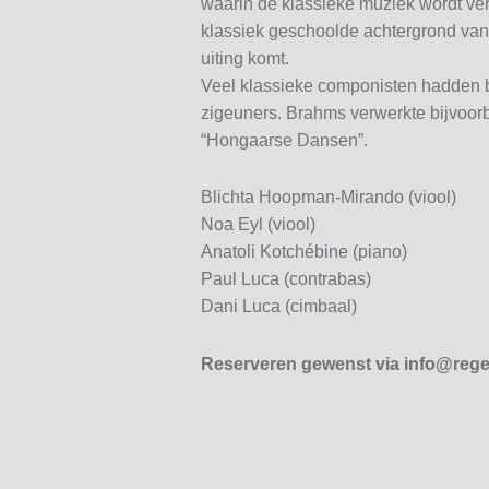
waarin de klassieke muziek wordt ve
klassiek geschoolde achtergrond van 
uiting komt.
Veel klassieke componisten hadden 
zigeuners. Brahms verwerkte bijvoorb
“Hongaarse Dansen”.
Blichta Hoopman-Mirando (viool)
Noa Eyl (viool)
Anatoli Kotchébine (piano)
Paul Luca (contrabas)
Dani Luca (cimbaal)
Reserveren gewenst via info@rege