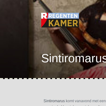
Sintiromaru
Sintiromarus
komt vanavond met een s