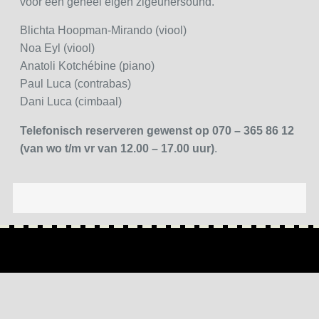
voor een geheel eigen zigeunersound.
Blichta Hoopman-Mirando (viool)
Noa Eyl (viool)
Anatoli Kotchébine (piano)
Paul Luca (contrabas)
Dani Luca (cimbaal)
Telefonisch reserveren gewenst op 070 – 365 86 12
(van wo t/m vr van 12.00 – 17.00 uur)
.