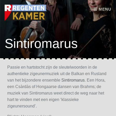
Skip to content
MENU
Sintiromarus
Passie en hartstocht zijn de sleutelwoorden in de
authentieke zigeunermuziek uit de Balkan en Rusland
van het bijzondere ensemble
Sintiromarus
. Een Hora,
een Csàrdàs of Hongaarse dansen van Brahms; de
muziek van Sintiromarus weet direct de weg naar het
hart te vinden met een eigen ‘klassieke
zigeunersound’.