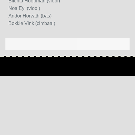
Blichta Hoopman (viool)
Noa Eyl (viool)
Andor Horvath (bas)
Bokkie Vink (cimbaal)