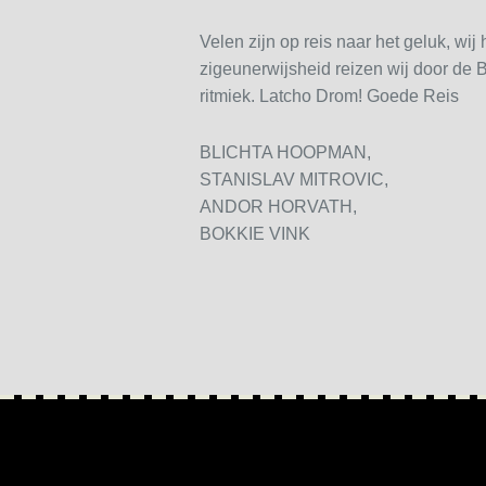
Velen zijn op reis naar het geluk, wij
zigeunerwijsheid reizen wij door de 
ritmiek. Latcho Drom! Goede Reis
BLICHTA HOOPMAN,
STANISLAV MITROVIC,
ANDOR HORVATH,
BOKKIE VINK