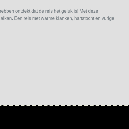
 hebben ontdekt dat de reis het geluk is! Met deze
Balkan. Een reis met warme klanken, hartstocht en vurige