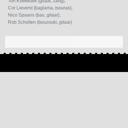
Ton Koekkoek (gitaar, zang),
Cor Lieverst (baglama, tsouras),
Nico Spaans (bas, gitaar),
Rob Scholten (bouzouki, gitaar)