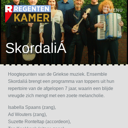
Skip to content
MENU
SkordaliÁ
Hoogtepunten van de Griekse muziek. Ensemble
Skordaliá brengt een programma van toppers uit hun
repertoire van de afgelopen 7 jaar, waarin een blijde
vreugde zich mengt met een zoete melancholie.
Isabella Spaans (zang),
Ad Wouters (zang),
Suzette Ronteltap (accordeon),