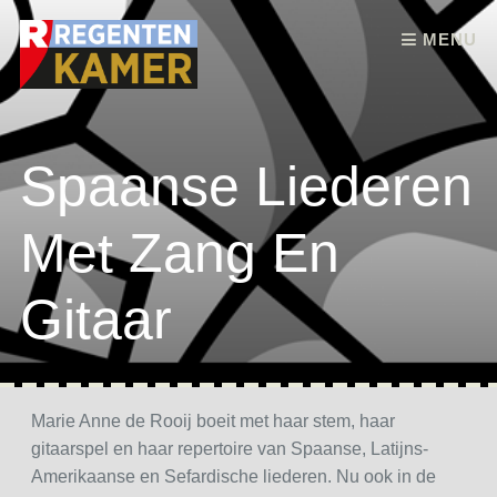
Skip to content
MENU
Spaanse Liederen
Met Zang En
Gitaar
Marie Anne de Rooij boeit met haar stem, haar
gitaarspel en haar repertoire van Spaanse, Latijns-
Amerikaanse en Sefardische liederen. Nu ook in de