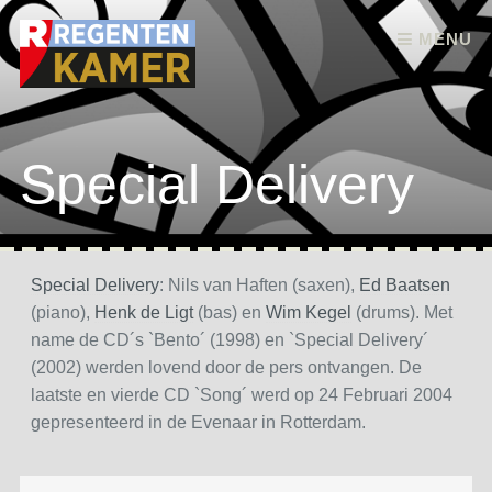
Skip to content
MENU
Special Delivery
Special Delivery
: Nils van Haften (saxen),
Ed Baatsen
(piano),
Henk de Ligt
(bas) en
Wim Kegel
(drums). Met
name de CD´s `Bento´ (1998) en `Special Delivery´
(2002) werden lovend door de pers ontvangen. De
laatste en vierde CD `Song´ werd op 24 Februari 2004
gepresenteerd in de Evenaar in Rotterdam.