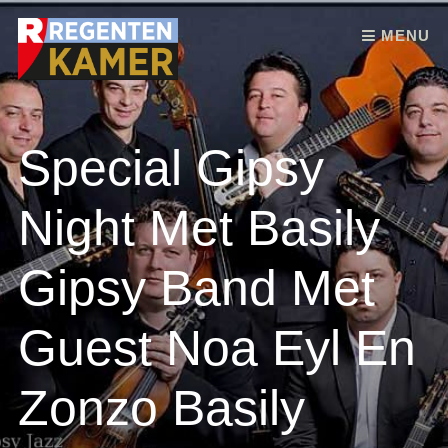
Skip to content
MENU
Special Gipsy
Night Met Basily
Gipsy Band Met
Guest Noa Eyl En
Zonzo Basily