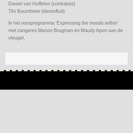
Daniel van Huffelen (contrabas)
Tilo Baumheier (dwarsfluit)
In het voorprogramma ‘Expressing the moods within’
met zangeres Manon Brugman en Maudy Apon aan de
vleugel.