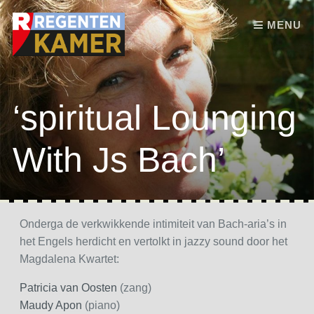
Skip to content
MENU
‘spiritual Lounging
With Js Bach’
Onderga de verkwikkende intimiteit van Bach-aria’s in
het Engels herdicht en vertolkt in jazzy sound door het
Magdalena Kwartet:
Patricia van Oosten
(zang)
Maudy Apon
(piano)