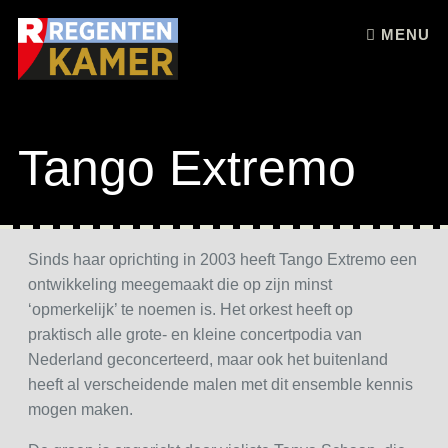
Skip to content
MENU
Tango Extremo
Sinds haar oprichting in 2003 heeft Tango Extremo een
ontwikkeling meegemaakt die op zijn minst
‘opmerkelijk’ te noemen is. Het orkest heeft op
praktisch alle grote- en kleine concertpodia van
Nederland geconcerteerd, maar ook het buitenland
heeft al verscheidende malen met dit ensemble kennis
mogen maken.