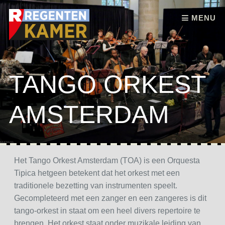
Skip to content
MENU
TANGO ORKEST
AMSTERDAM
Het Tango Orkest Amsterdam (TOA) is een Orquesta
Tipica hetgeen betekent dat het orkest met een
traditionele bezetting van instrumenten speelt.
Gecompleteerd met een zanger en een zangeres is dit
tango-orkest in staat om een heel divers repertoire te
brengen. Het orkest staat onder muzikale leiding van