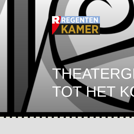
THEATERG
TOT HET 