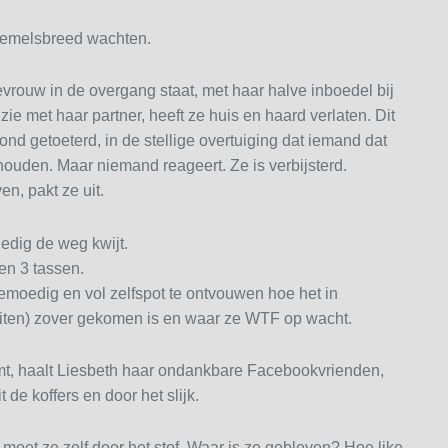
 hemelsbreed wachten.
vrouw in de overgang staat, met haar halve inboedel bij
ie met haar partner, heeft ze huis en haard verlaten. Dit
rond getoeterd, in de stellige overtuiging dat iemand dat
houden. Maar niemand reageert. Ze is verbijsterd.
n, pakt ze uit.
lledig de weg kwijt.
en 3 tassen.
oedig en vol zelfspot te ontvouwen hoe het in
uiten) zover gekomen is en waar ze WTF op wacht.
amt, haalt Liesbeth haar ondankbare Facebookvrienden,
 de koffers en door het slijk.
moet ze zelf door het stof. Waar is ze gebleven? Hoe like