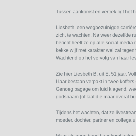
Tussen aankomst en vertrek ligt het
Liesbeth, een wegbezuinigde carrière
zich, te wachten. Na weer dezelfde ruz
bericht heeft ze op alle social media 
kekke wijf met karakter wel zal tegen
Wachtend op het vervolg van haar leve
Zie hier Liesbeth B. uit E. 51 jaar. Vo
Haar bestaan verpakt in twee koffers 
Genoeg bagage om luid klagend, weem
godsnaam (of laat die maar overal b
Tijdens het wachten, dat ze livestre
moeder, dochter, partner en collega uit
Maar als geen hond haar komt halen, 