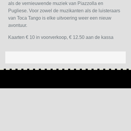
als de vernieuwende muziek van Piazzolla en
Pugliese. Voor zowel de muzikanten als de luisteraars
van Toca Tango is elke uitvoering weer een nieuw
avontuur.
Kaarten € 10 in voorverkoop, € 12.50 aan de kassa