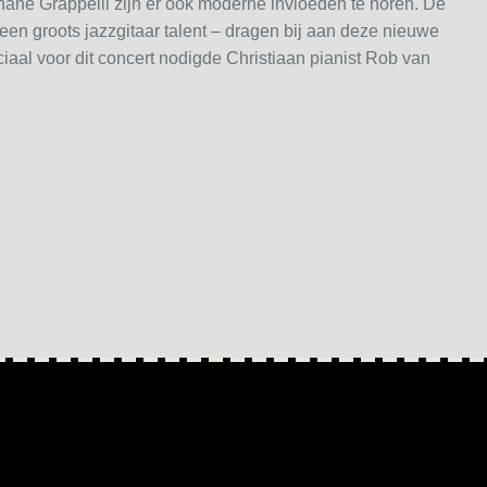
hane Grappelli zijn er ook moderne invloeden te horen. De
een groots jazzgitaar talent – dragen bij aan deze nieuwe
iaal voor dit concert nodigde Christiaan pianist Rob van