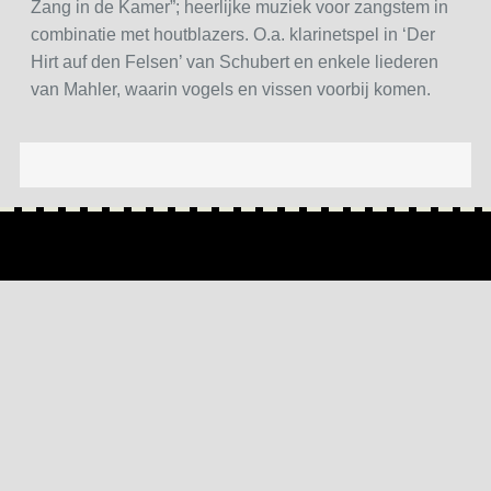
Zang in de Kamer”; heerlijke muziek voor zangstem in
combinatie met houtblazers. O.a. klarinetspel in ‘Der
Hirt auf den Felsen’ van Schubert en enkele liederen
van Mahler, waarin vogels en vissen voorbij komen.