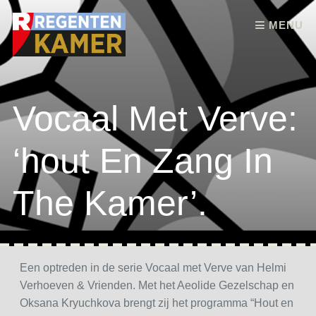
Skip to content
MENU
Vocaal Met Verve:
‘hout En Zang In
The Kamer’.
Een optreden in de serie Vocaal met Verve van Helmi
Verhoeven & Vrienden. Met het Aeolide Gezelschap en
Oksana Kryuchkova brengt zij het programma “Hout en