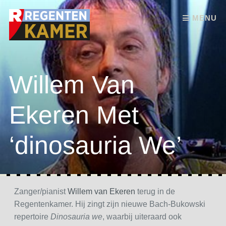
Skip to content
MENU
Willem Van
Ekeren Met
‘dinosauria We’
Zanger/pianist
Willem van Ekeren
terug in de
Regentenkamer. Hij zingt zijn nieuwe Bach-Bukowski
repertoire
Dinosauria we
, waarbij uiteraard ook