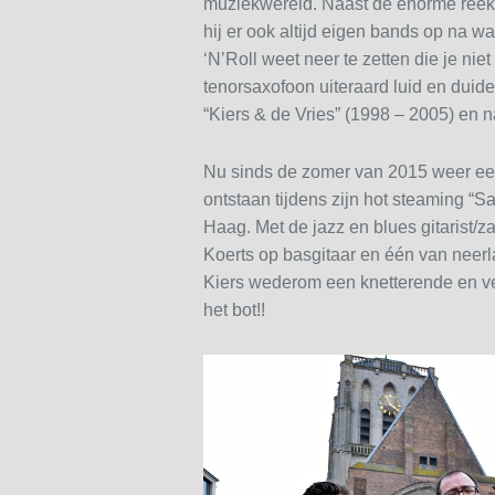
muziekwereld. Naast de enorme reek
hij er ook altijd eigen bands op na w
‘N’Roll weet neer te zetten die je ni
tenorsaxofoon uiteraard luid en duid
“Kiers & de Vries” (1998 – 2005) en n
Nu sinds de zomer van 2015 weer een 
ontstaan tijdens zijn hot steaming “S
Haag. Met de jazz en blues gitarist/
Koerts op basgitaar en één van neer
Kiers wederom een knetterende en vee
het bot!!