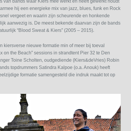
s van bands waar Kiers mee werkt en heeft gewerkt houdt
aarmee hij een energieke mix van jazz, blues, funk en Rock
et snel vergeet en waarin zijn scheurende en honkende
elijk aanwezig is. De meest bekende daarvan zijn de bands
atuurlijk “Blood Sweat & Kiers” (2005 – 2015).
kiersverse nieuwe formatie min of meer bij toeval
ax on the Beach” sessions in strandtent Pier 32 te Den
zanger Toine Scholten, oudgediende (Kiers&deVries) Robin
lands topdrummers Satindra Kalpoe (o.a. Anouk) heeft
lzijdige formatie samengesteld die indruk maakt tot op