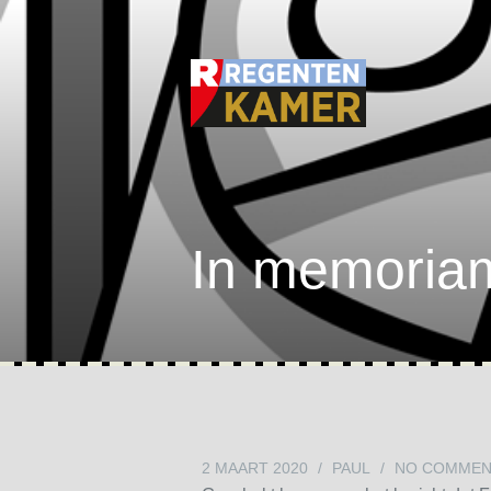
In memoria
2 MAART 2020
/
PAUL
/
NO COMMEN