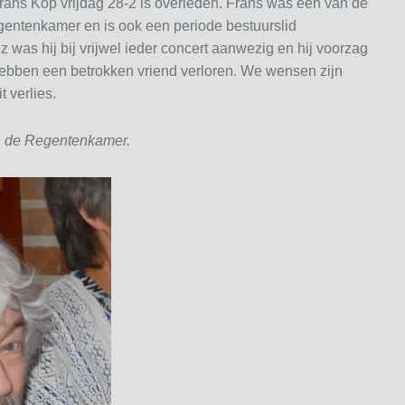
rans Kop vrijdag 28-2 is overleden. Frans was een van de
gentenkamer en is ook een periode bestuurslid
z was hij bij vrijwel ieder concert aanwezig en hij voorzag
bben een betrokken vriend verloren. We wensen zijn
t verlies.
an de Regentenkamer.