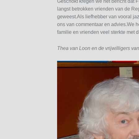
Geschokt kregen we het bericht dat F
langst betrokken vrienden van de Re
geweest.Als liefhebber van vooral jaz
ons van commentaar en advies.We he
familie en vrienden veel sterkte met di
Thea van Loon en de vrijwilligers v