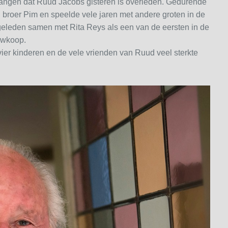
vangen dat Ruud Jacobs gisteren is overleden. Gedurende
n broer Pim en speelde vele jaren met andere groten in de
geleden samen met Rita Reys als een van de eersten in de
uwkoop.
vier kinderen en de vele vrienden van Ruud veel sterkte