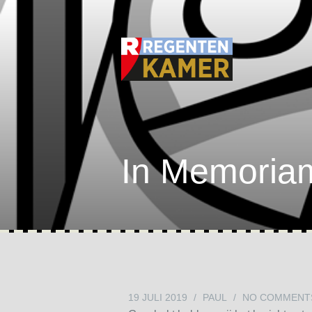
In Memoria
19 JULI 2019
/
PAUL
/
NO COMMENT