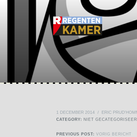
1 DECEMBER 2014
/
ERIC PRUD'HOM
CATEGORY:
NIET GECATEGORISEE
PREVIOUS POST:
VORIG BERICHT