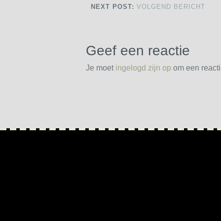
NEXT POST:
VOLGEND BERICHT
Geef een reactie
Je moet
ingelogd zijn op
om een reactie