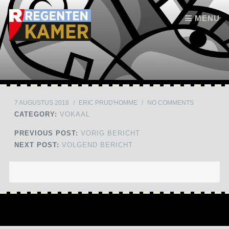
Skip to content
MENU
7 AUGUSTUS 2018
/
ERIC PRUD'HOMME
/
NO COMMENTS
CATEGORY:
VOKAAL
PREVIOUS POST:
VORIG BERICHT
NEXT POST:
VOLGEND BERICHT