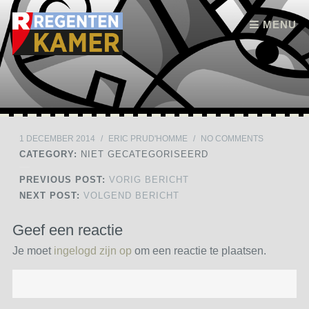
Skip to content
MENU
1 DECEMBER 2014
/
ERIC PRUD'HOMME
/
NO COMMENTS
CATEGORY:
NIET GECATEGORISEERD
PREVIOUS POST:
VORIG BERICHT
NEXT POST:
VOLGEND BERICHT
Geef een reactie
Je moet
ingelogd zijn op
om een reactie te plaatsen.