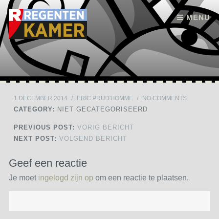
Skip to content
MENU
1 DECEMBER 2014
/
ERIC PRUD'HOMME
/
NO COMMENTS
CATEGORY:
NIET GECATEGORISEERD
PREVIOUS POST:
VORIG BERICHT
NEXT POST:
VOLGEND BERICHT
Geef een reactie
Je moet
ingelogd zijn op
om een reactie te plaatsen.