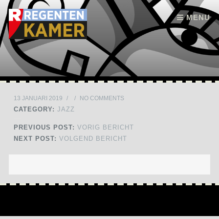
Skip to content
MENU
13 JANUARI 2019
/
/
NO COMMENTS
CATEGORY:
JAZZ
PREVIOUS POST:
VORIG BERICHT
NEXT POST:
VOLGEND BERICHT